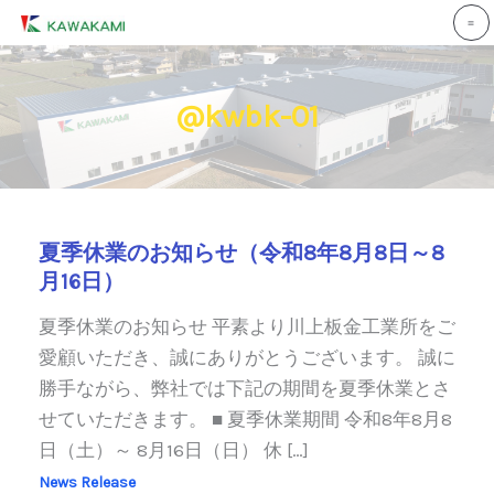
内
容
を
ス
@kwbk-01
キ
ッ
プ
夏季休業のお知らせ（令和8年8月8日～8
月16日）
夏季休業のお知らせ 平素より川上板金工業所をご
愛顧いただき、誠にありがとうございます。 誠に
勝手ながら、弊社では下記の期間を夏季休業とさ
せていただきます。 ■ 夏季休業期間 令和8年8月8
日（土）～ 8月16日（日） 休 […]
News Release