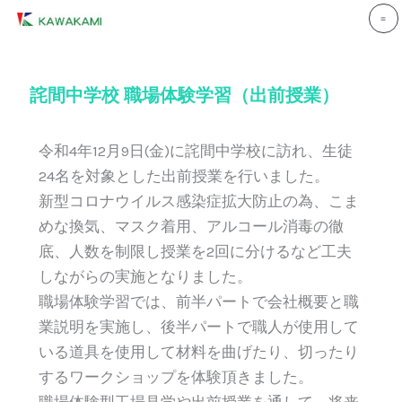
内
容
を
ス
詫間中学校 職場体験学習（出前授業）
キ
ッ
令和4年12月9日(金)に詫間中学校に訪れ、生徒
プ
24名を対象とした出前授業を行いました。
新型コロナウイルス感染症拡大防止の為、こま
めな換気、マスク着用、アルコール消毒の徹
底、人数を制限し授業を2回に分けるなど工夫
しながらの実施となりました。
職場体験学習では、前半パートで会社概要と職
業説明を実施し、後半パートで職人が使用して
いる道具を使用して材料を曲げたり、切ったり
するワークショップを体験頂きました。