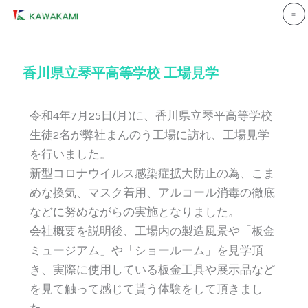
内
容
を
ス
香川県立琴平高等学校 工場見学
キ
ッ
令和4年7月25日(月)に、香川県立琴平高等学校
プ
生徒2名が弊社まんのう工場に訪れ、工場見学
を行いました。
新型コロナウイルス感染症拡大防止の為、こま
めな換気、マスク着用、アルコール消毒の徹底
などに努めながらの実施となりました。
会社概要を説明後、工場内の製造風景や「板金
ミュージアム」や「ショールーム」を見学頂
き、実際に使用している板金工具や展示品など
を見て触って感じて貰う体験をして頂きまし