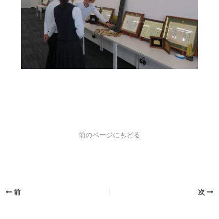
前のページにもどる
前
次