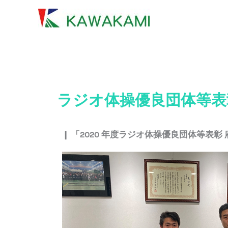
内
容
を
ス
キ
ッ
プ
ラジオ体操優良団体等表
❙
「2020 年度ラジオ体操優良団体等表彰