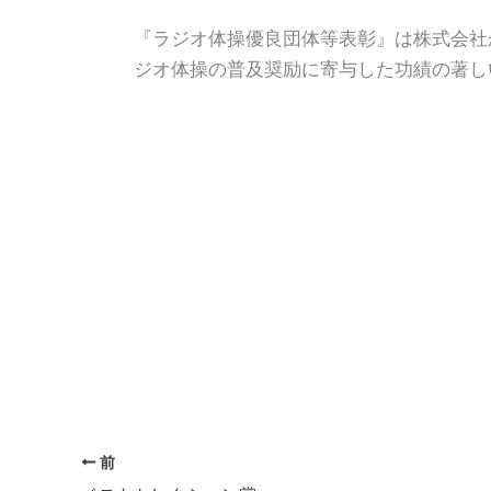
『ラジオ体操優良団体等表彰』は株式会社か
ジオ体操の普及奨励に寄与した功績の著し
前