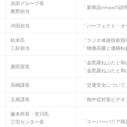
吉田グループ長
「新商品Vmaxの
奥野担当
河田担当
「パーフェクト・オ
松本氏
「ラジオ体操技術指
三好担当
「物価高騰と価格転
「金毘羅ねぷたと和
廣田室長
「金毘羅ねぷたと和
高嶋課長
「交通安全について
玉尾課長
「熱中症対策ビデオ
藤本所長・安川氏
「スーパーバリア商
三宅センター長