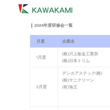
内
容
を
ス
❙ 2024年度研修会一覧
キ
ッ
月度
企業名
プ
(株)川上板金工業所
1月度
(株)日本トリム
デンカアステック(株)
(株)サニクリーン
2月度
(有)海王