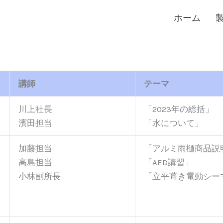
ホーム
講師
テーマ
川上社長
「2023年の総括」
濱田担当
「水について」
加藤担当
「アルミ雨樋商品説
高島担当
「AED講習」
小林副所長
「立平葺き電動シー