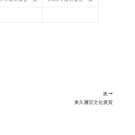
次
東久邇宮文化褒賞