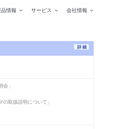
検
製品情報
サービス
会社情報
索
明会」
マの取扱説明について」