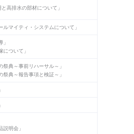
説明と高排水の部材について」
ールマイティ・システムについて」
導」
嫁について」
の祭典～事前リハーサル～」
の祭典～報告事項と検証～」
」
」
品説明会」