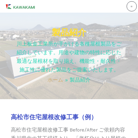
内
容
を
ス
製品紹介
キ
川上板金工業所が手がける各種屋根製品をご
ッ
紹介しています。用途や建物の特性に応じた
プ
最適な屋根材を取り揃え、機能性・耐久性・
施工性に優れた製品をご提案いたします。
ホーム
製品紹介
高松市住宅屋根改修工事（例）
高松市住宅屋根改修工事 Before/After ご依頼内容